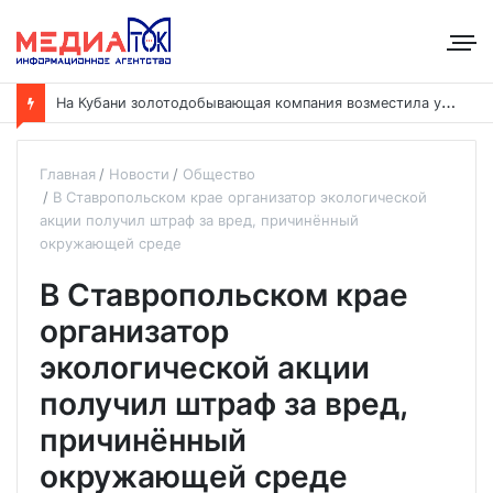
Н
а Кубани золотодобывающая компания возместила ущерб рекам на сумму почти 28 млн рублей
Главная
Новости
Общество
В Ставропольском крае организатор экологической
акции получил штраф за вред, причинённый
окружающей среде
В Ставропольском крае
организатор
экологической акции
получил штраф за вред,
причинённый
окружающей среде