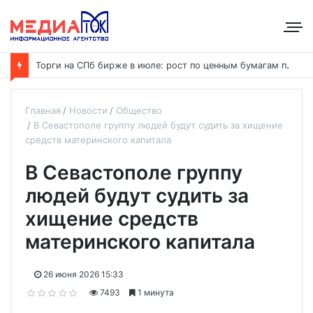
Т
орги на СПб бирже в июле: рост по ценным бумагам при общем снижении объёмов
Главная
Новости
Общество
В Севастополе группу людей будут судить за хищение
средств материнского капитала
В Севастополе группу
людей будут судить за
хищение средств
материнского капитала
26 июня 2026 15:33
7493
1 минута