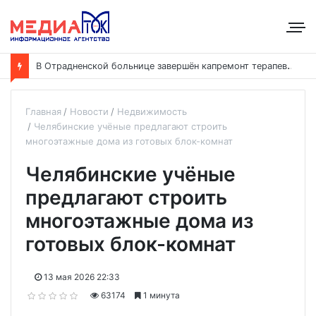
В
Отрадненской больнице завершён капремонт терапевтического корпуса
Главная
Новости
Недвижимость
Челябинские учёные предлагают строить
многоэтажные дома из готовых блок-комнат
Челябинские учёные
предлагают строить
многоэтажные дома из
готовых блок-комнат
13 мая 2026 22:33
63174
1 минута