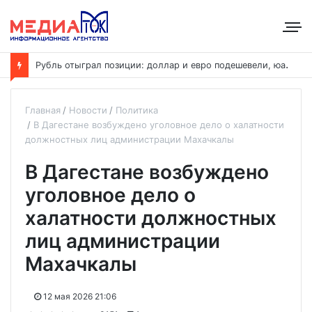
Р
убль отыграл позиции: доллар и евро подешевели, юань растёт
Главная
Новости
Политика
В Дагестане возбуждено уголовное дело о халатности
должностных лиц администрации Махачкалы
В Дагестане возбуждено
уголовное дело о
халатности должностных
лиц администрации
Махачкалы
12 мая 2026 21:06