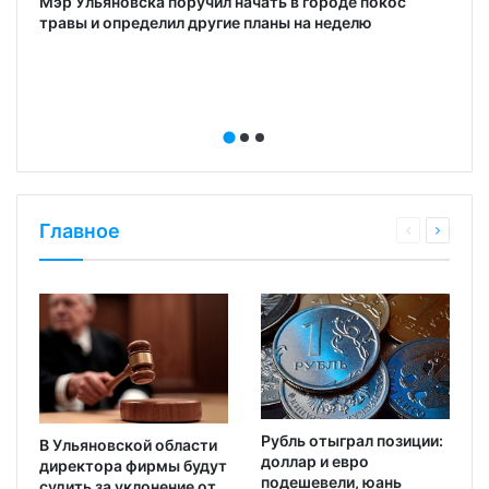
и
Мэр Ульяновска поручил начать в городе покос
травы и определил другие планы на неделю
Главное
Рубль отыграл позиции:
В Ульяновской области
доллар и евро
директора фирмы будут
подешевели, юань
судить за уклонение от