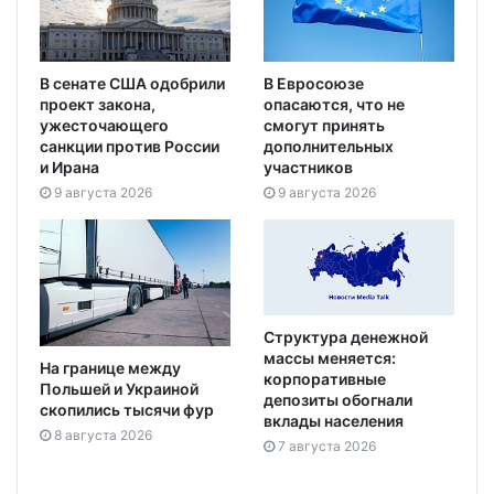
В сенате США одобрили
В Евросоюзе
проект закона,
опасаются, что не
ужесточающего
смогут принять
санкции против России
дополнительных
и Ирана
участников
9 августа 2026
9 августа 2026
Структура денежной
массы меняется:
На границе между
корпоративные
Польшей и Украиной
депозиты обогнали
скопились тысячи фур
вклады населения
8 августа 2026
7 августа 2026