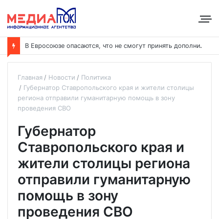
В
Евросоюзе опасаются, что не смогут принять дополнительных участников
Главная
Новости
Политика
Губернатор Ставропольского края и жители столицы
региона отправили гуманитарную помощь в зону
проведения СВО
Губернатор
Ставропольского края и
жители столицы региона
отправили гуманитарную
помощь в зону
проведения СВО