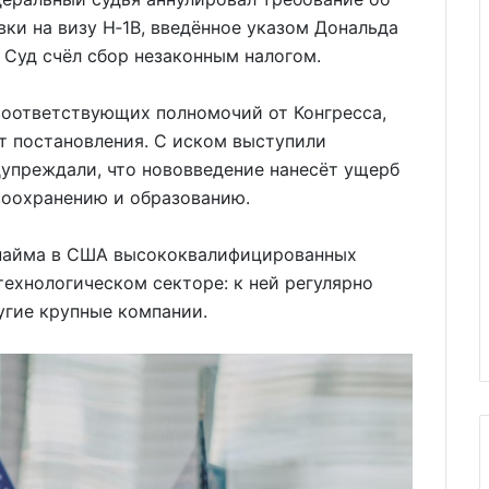
вки на визу H‑1B, введённое указом Дональда
 Суд счёл сбор незаконным налогом.
 соответствующих полномочий от Конгресса,
т постановления. С иском выступили
дупреждали, что нововведение нанесёт ущерб
воохранению и образованию.
найма в США высококвалифицированных
технологическом секторе: к ней регулярно
ругие крупные компании.