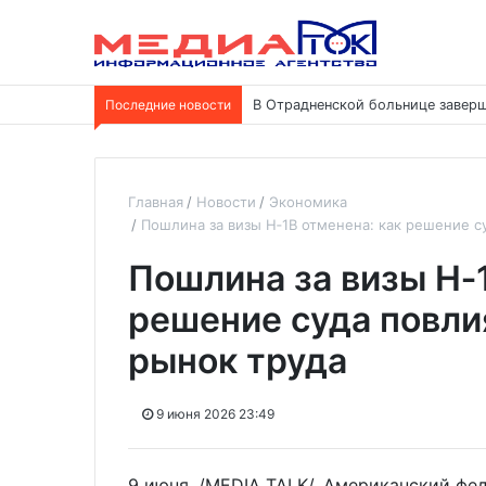
Последние новости
В Отрадненской больнице заверш
Главная
Новости
Экономика
Пошлина за визы H‑1B отменена: как решение с
Пошлина за визы H‑1
решение суда повли
рынок труда
9 июня 2026 23:49
9 июня. /MEDIA TALK/. Американский фе