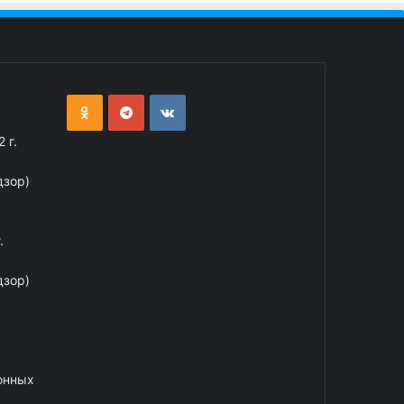
 г.
дзор)
.
дзор)
онных