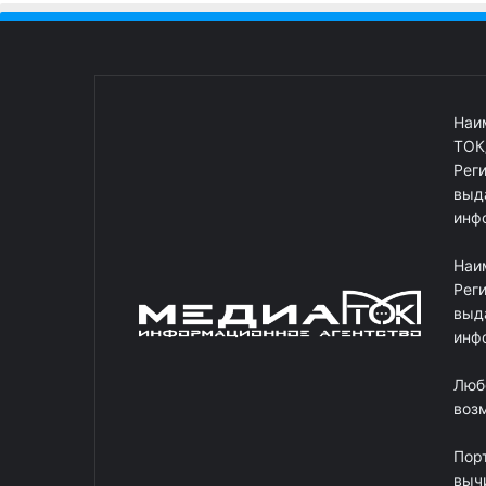
Наи
ТОК
Рег
выд
инф
Наи
Рег
выд
инф
Люб
возм
Пор
выч