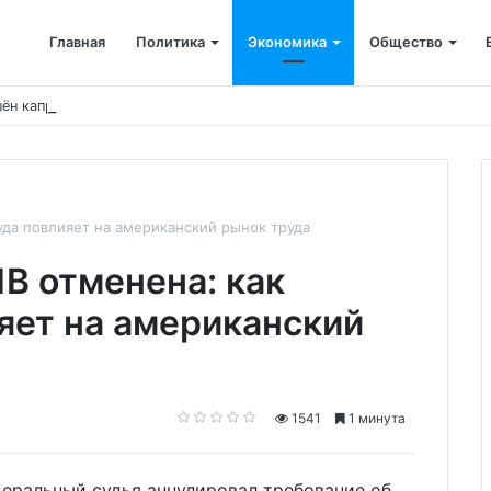
Главная
Политика
Экономика
Общество
ён капремонт терапевтического корпуса
уда повлияет на американский рынок труда
B отменена: как
яет на американский
1541
1 минута
деральный судья аннулировал требование об